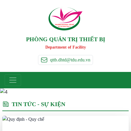
TRƯỜNG ĐẠI HỌC TÂ
Y
 ĐÔ
T
A
Y
 DO UNIVERSIT
Y
PHÒNG QUẢN TRỊ THIẾT BỊ
Department of Facility
qttb.dhtd@tdu.edu.vn
TIN TỨC - SỰ KIỆN