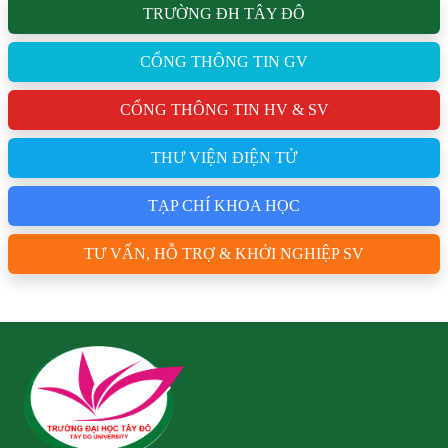
TRƯỜNG ĐH TÂY ĐÔ
CỔNG THÔNG TIN GV
CỔNG THÔNG TIN HV & SV
THƯ VIỆN ĐIỆN TỬ
TẠP CHÍ KHOA HỌC
TƯ VẤN, HỖ TRỢ & KHỞI NGHIỆP SV