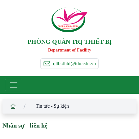
TRƯỜNG ĐẠI HỌC TÂ
Y
 ĐÔ
T
A
Y
 DO UNIVERSIT
Y
PHÒNG QUẢN TRỊ THIẾT BỊ
Department of Facility
qttb.dhtd@tdu.edu.vn
/
Tin tức - Sự kiện
Nhân sự - liên hệ