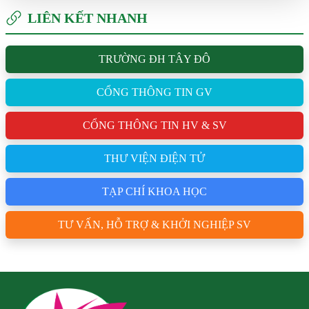
LIÊN KẾT NHANH
TRƯỜNG ĐH TÂY ĐÔ
CỔNG THÔNG TIN GV
CỔNG THÔNG TIN HV & SV
THƯ VIỆN ĐIỆN TỬ
TẠP CHÍ KHOA HỌC
TƯ VẤN, HỖ TRỢ & KHỞI NGHIỆP SV